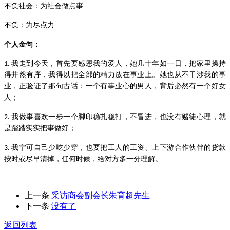
不负社会：为社会做点事
不负：为尽点力
个人金句
：
我走到今天，首先要感恩我的爱人，她几十年如一日，把家里操持
1.
得井然有序，我得以把全部的精力放在事业上。她也从不干涉我的事
业，正验证了那句古话：一个有事业心的男人，背后必然有一个好女
人；
我做事喜欢一步一个脚印稳扎稳打，不冒进，也没有赌徒心理，就
2.
是踏踏实实把事做好；
我宁可自己少吃少穿，也要把工人的工资、上下游合作伙伴的货款
3.
按时或尽早清掉，任何时候，给对方多一分理解。
上一条
采访商会副会长朱育超先生
下一条
没有了
返回列表