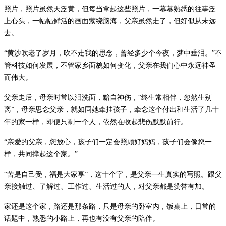
照片，照片虽然天泛黄，但每当拿起这些照片，一幕幕熟悉的往事泛
上心头，一幅幅鲜活的画面萦绕脑海，父亲虽然走了，但好似从未远
去。
“
黄沙吹老了岁月，吹不走我的思念，曾经多少个今夜，梦中垂泪。
”
不
管科技如何发展，不管家乡面貌如何变化，父亲在我们心中永远神圣
而伟大。
父亲走后，母亲时常以泪洗面，黯自神伤，
“
终生常相伴，忽然生别
离
”
，母亲思念父亲，就如同她牵挂孩子，牵念这个付出和生活了几十
年的家一样，即便只剩一个人，依然在收起悲伤默默前行。
“
亲爱的父亲，您放心，孩子们一定会照顾好妈妈
，
孩子们会像您一
样，共同撑起这个家。
”
“
苦是自己受，福是大家享
”
，这十个字，是父亲一生真实的写照。跟父
亲接触过、了解过、工作过、生活过的人，对父亲都是赞誉有加。
家还是这个家，路还是那条路，只是母亲的卧室内，饭桌上，日常的
话题中，熟悉的小路上，再也有没有父亲的陪伴。