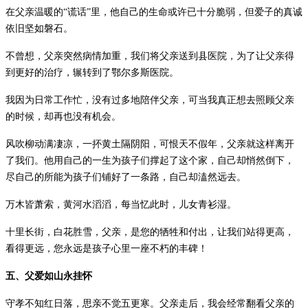
在父亲温暖的
“
谎话
”
里，他自己的生命或许已十分脆弱，但爱子的真诚
依旧坚如磐石。
不曾想，父亲突然病情加重，我们将父亲送到县医院，为了让父亲得
到更好的治疗，辗转到了鄂尔多斯医院。
我因为日常工作忙，没有过多地陪伴父亲，可当我真正想去照顾父亲
的时候，却再也没有机会。
风吹柳动满凄凉，一抔黄土隔阴阳，可恨天不假年，父亲就这样离开
了我们。他用自己的一生为孩子们撑起了这个家，自己却悄然倒下，
尽自己的所能为孩子们铺好了一条路，自己却溘然远去。
万木皆萧索，黄河水滔滔，每当忆此时，儿女青衫湿。
十里长街，白花胜雪，父亲，是您的牺牲和付出，让我们站得更高，
看得更远，您永远是孩子心里一座不朽的丰碑！
五、
父爱如山永挂怀
守孝不知红日落，思亲不觉五更寒。父亲走后，我会经常翻看父亲的