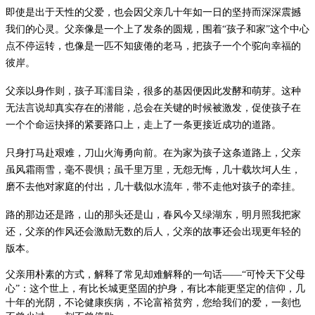
即使是出于天性的父爱，也会因父亲几十年如一日的坚持而深深震撼
我们的心灵。父亲像是一个上了发条的圆规，围着
“
孩子和家
”
这个中心
点不停运转，也像是一匹不知疲倦的老马，把孩子一个个驼向幸福的
彼岸。
父亲以身作则，孩子耳濡目染，很多的基因便因此发酵和萌芽。这种
无法言说却真实存在的潜能，总会在关键的时候被激发，促使孩子在
一个个命运抉择的紧要路口上，走上了一条更接近成功的道路。
只身打马赴艰难，刀山火海勇向前。在为家为孩子这条道路上，父亲
虽风霜雨雪，毫不畏惧；虽千里万里，无怨无悔，几十载坎坷人生，
磨不去他对家庭的付出，几十载似水流年，带不走他对孩子的牵挂。
路的那边还是路，山的那头还是山，春风今又绿
湖东
，明月照我把家
还，父亲的作风还会激励无数的后人，父亲的故事还会出现更年轻的
版本。
父亲用朴素的方式，解释了常见却难解释的一句话
——“
可怜天下父母
心
”
：这个世上，有比长城更坚固的护身，有比本能更坚定的信仰，几
十年的光阴，不论健康疾病，不论富裕贫穷，您给我们的爱，一刻也