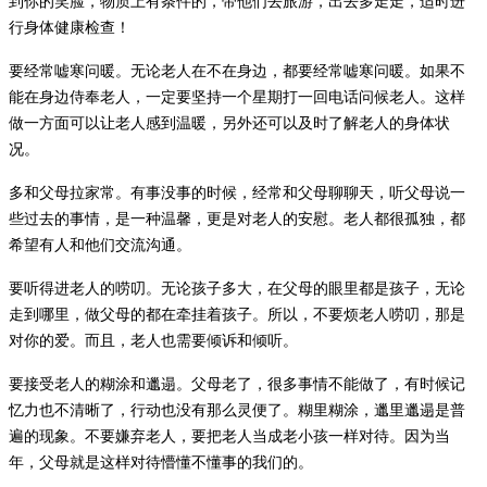
到你的笑脸
，
物质上有条件的
，
带他们去旅游
，
出去多走走
，
适时进
行身体健康检查
！
要经常嘘寒问暖。无论老人在不在身边，都要经常嘘寒问暖。如果不
能在身边侍奉老人，一定要坚持一个星期打一回电话问候老人。这样
做一方面可以让老人感到温暖，另外还可以及时了解老人的身体状
况。
多和父母拉家常。有事没事的时候，经常和父母聊聊天，听父母说一
些过去的事情，是一种温馨，更是对老人的安慰。老人都很孤独，都
希望有人和他们交流沟通。
要听得进老人的唠叨。无论孩子多大，在父母的眼里都是孩子，无论
走到哪里，做父母的都在牵挂着孩子。所以，不要烦老人唠叨，那是
对你的爱。而且，老人也需要倾诉和倾听。
要接受老人的糊涂和邋遢。父母老了，很多事情不能做了，有时候记
忆力也不清晰了，行动也没有那么灵便了。糊里糊涂，邋里邋遢是普
遍的现象。不要嫌弃老人，要把老人当成老小孩一样对待。因为当
年，父母就是这样对待懵懂不懂事的我们的。