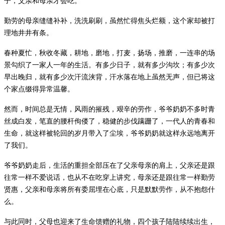
子，父亲和母亲才会吃。
勤劳的母亲缝缝补补，洗洗刷刷，虽然忙得焦头烂额，这个家却被打
理地井井有条。
春种夏忙，秋收冬藏，耕地，磨地，打麦，扬场，推磨，一连串的场
景勾织了一家人一年的生活。有多少日子，就有多少沟坎；有多少次
早出晚归，就有多少次汗流浃背，汗水落在地上虽然无声，但已将这
个家点缀得异常温馨。
然而，时间总是无情，风雨的摧残，艰辛的劳作，爷爷奶奶不多时青
丝成白发，笔直的腰杆佝偻了，稳健的步伐蹒跚了，一代人的青春和
生命，就这样被轮回的岁月带入了尘埃，爷爷奶奶就这样永远地离开
了我们。
爷爷奶奶走后，生活的重担全部压在了父亲母亲的肩上，父亲还是跟
往常一样不爱说话，也从不在吃穿上讲究，母亲还是跟往常一样勤劳
贤惠，父亲和母亲将所有委屈埋在心底，只是默默劳作，从不抱怨什
么。
与此同时，父母也迎来了生命馈赠的礼物，四个孩子陆陆续续出生，