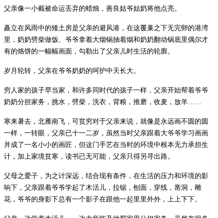
父亲像一小截被命运丢弃的蜡烛，善良姑爷姑奶将他点亮。
矗立在风雨中的矮土房是父亲的避风港，在这覆巢之下无完卵的港湾
里，奶奶劈柴做饭、爷爷拿着大烟锅抽着烟和奶奶翻动锅底里偶尔才
有的烙饼的一幅幅画面，勾勒出了父亲儿时生活的轮廓。
岁月轮转，父亲在爷爷奶奶的呵护中天长大。
穷人家的孩子早当家，和许多同时代的孩子一样，父亲开始帮着爷爷
奶奶分担家务，挑水，劈柴，洗衣，背粮，推磨，收麦，放羊
……
寒来暑去，北雁南飞，可贫穷对于父亲来说，就像是永远画不圆的圆
一样，一转眼，父亲已十一二岁，虽然当时父亲跟着大爷爷学习画画
并成了一名小小的画匠，但这门手艺在当时的环境中根本无力承担生
计，加上家境贫寒，读书已无可能，父亲只得另寻出路。
父母之爱子，为之计深远，结合现有条件，在生活的压力和环境的影
响下，父亲跟着爷爷学起了木活儿，拉锯，刨面，穿线，凿洞，雕
花，爷爷的身影下总有一个影子在跟他一起里里外外，上上下下。