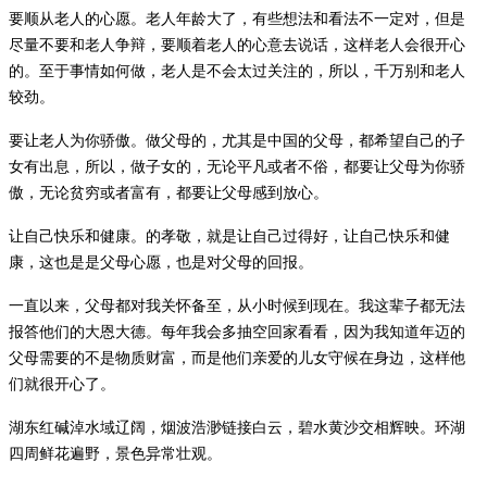
要顺从老人的心愿。老人年龄大了，有些想法和看法不一定对，但是
尽量不要和老人争辩，要顺着老人的心意去说话，这样老人会很开心
的。至于事情如何做，老人是不会太过关注的，所以，千万别和老人
较劲。
要让老人为你骄傲。做父母的，尤其是中国的父母，都希望自己的子
女有出息，所以，做子女的，无论平凡或者不俗，都要让父母为你骄
傲，无论贫穷或者富有，都要让父母感到放心。
让自己快乐和健康。的孝敬，就是让自己过得好，让自己快乐和健
康，这也是是父母心愿，也是对父母的回报。
一直以来，父母都对我关怀备至，从小时候到现在。我这辈子都无法
报答他们的大恩大德。每年我会多抽空回家看看，因为我知道年迈的
父母需要的不是物质财富，而是他们亲爱的儿女守候在身边，这样他
们就很开心了。
湖东
红碱淖水域辽阔，烟波浩渺链接白云，碧水黄沙交相辉映。环湖
四周鲜花遍野，景色异常壮观。