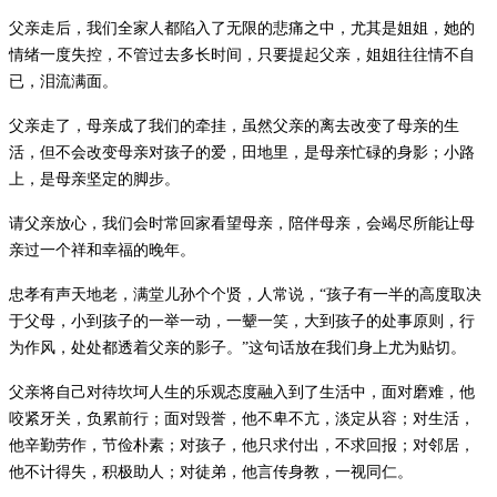
父亲走后，我们全家人都陷入了无限的悲痛之中，尤其是姐姐，她的
情绪一度失控，不管过去多长时间，只要提起父亲，姐姐往往情不自
已，泪流满面。
父亲走了，母亲成了我们的牵挂，虽然父亲的离去改变了母亲的生
活，但不会改变母亲对孩子的爱，田地里，是母亲忙碌的身影；小路
上，是母亲坚定的脚步。
请父亲放心，我们会时常回家看望母亲，陪伴母亲，会竭尽所能让母
亲过一个祥和幸福的晚年。
忠孝有声天地老，满堂儿孙个个贤，人常说，
“
孩子有一半的高度取决
于父母，小到孩子的一举一动，一颦一笑，大到孩子的处事原则，行
为作风，处处都透着父亲的影子。
”
这句话放在我们身上尤为贴切。
父亲将自己对待坎坷人生的乐观态度融入到了生活中，面对磨难，他
咬紧牙关，负累前行；面对毁誉，他不卑不亢，淡定从容；对生活，
他辛勤劳作，节俭朴素；对孩子，他只求付出，不求回报；对邻居，
他不计得失，积极助人；对徒弟，他言传身教，一视同仁。