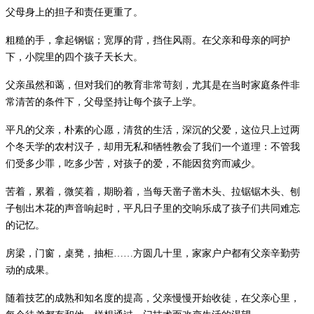
父母身上的担子和责任更重了。
粗糙的手，拿起钢锯；宽厚的背，挡住风雨。在父亲和母亲的呵护
下，小院里的四个孩子天长大。
父亲虽然和蔼，但对我们的教育非常苛刻，尤其是在当时家庭条件非
常清苦的条件下，父母坚持让每个孩子上学。
平凡的父亲，朴素的心愿，清贫的生活，深沉的父爱，这位只上过两
个冬天学的农村汉子，却用无私和牺牲教会了我们一个道理：不管我
们受多少罪，吃多少苦，对孩子的爱，不能因贫穷而减少。
苦着，累着，微笑着，期盼着，当每天凿子凿木头、拉锯锯木头、刨
子刨出木花的声音响起时，平凡日子里的交响乐成了孩子们共同难忘
的记忆。
房梁，门窗，桌凳，抽柜
……
方圆几十里，家家户户都有父亲辛勤劳
动的成果。
随着技艺的成熟和知名度的提高，父亲慢慢开始收徒，在父亲心里，