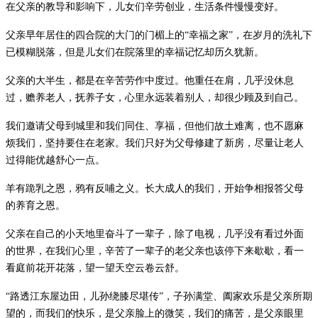
在父亲的教导和影响下，儿女们辛劳创业，生活条件慢慢变好。
父亲早年居住的四合院的大门的门楣上的
“
幸福之家
”
，在岁月的洗礼下
已模糊脱落，但是儿女们在院落里的幸福记忆却历久犹新。
父亲的大半生，都是在辛苦劳作中度过。他重任在肩，几乎没休息
过，赡养老人，抚养子女，心里永远装着别人，却很少顾及到自己。
我们邀请父母到城里和我们同住、享福，但他们故土难离，也不愿麻
烦我们，坚持要住在老家。我们只好为父母修建了新房，尽量让老人
过得能优越舒心一点。
羊有跪乳之恩，鸦有反哺之义。长大成人的我们，开始争相报答父母
的养育之恩。
父亲在自己的小天地里奋斗了一辈子，除了电视，几乎没有看过外面
的世界，在我们心里，辛苦了一辈子的老父亲也该停下来歇歇，看一
看庭前花开花落，望一望天空云卷云舒。
“
路透江东屋边田，儿孙绕膝尽堪传
”
，子孙满堂、阖家欢乐是父亲所期
望的，而我们的快乐，是父亲脸上的微笑，我们的痛苦，是父亲眼里