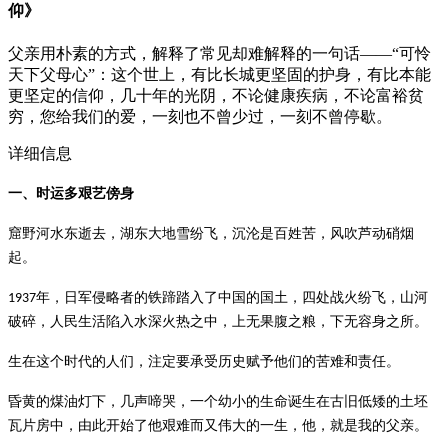
仰》
父亲用朴素的方式，解释了常见却难解释的一句话——“可怜
天下父母心”：这个世上，有比长城更坚固的护身，有比本能
更坚定的信仰，几十年的光阴，不论健康疾病，不论富裕贫
穷，您给我们的爱，一刻也不曾少过，一刻不曾停歇。
详细信息
一、
时运多艰艺傍身
窟野河水东逝去，
湖东
大地雪纷飞，沉沦是百姓苦，风吹芦动硝烟
起。
年，日军侵略者的铁蹄踏入了中国的国土，四处战火纷飞，山河
1937
破碎，人民生活陷入水深火热之中，上无果腹之粮，下无容身之所。
生在这个时代的人们，注定要承受历史赋予他们的苦难和责任。
昏黄的煤油灯下，几声啼哭，一个幼小的生命诞生在古旧低矮的土坯
瓦片房中，由此开始了他艰难而又伟大的一生，他，就是我的父亲。