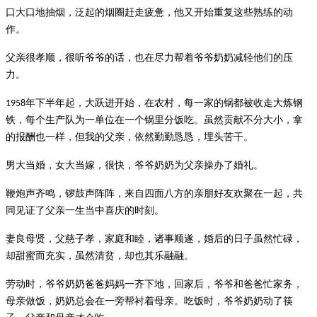
口大口地抽烟，泛起的烟圈赶走疲惫，他又开始重复这些熟练的动
作。
父亲很孝顺，很听爷爷的话，也在尽力帮着爷爷奶奶减轻他们的压
力。
年下半年起，大跃进开始，在农村，每一家的锅都被收走大炼钢
1958
铁，每个生产队为一单位在一个锅里分饭吃。虽然贡献不分大小，拿
的报酬也一样，但我的父亲，依然勤勤恳恳，埋头苦干。
男大当婚，女大当嫁，很快，爷爷奶奶为父亲操办了婚礼。
鞭炮声齐鸣，锣鼓声阵阵，来自四面八方的亲朋好友欢聚在一起，共
同见证了父亲一生当中喜庆的时刻。
妻良母贤，父慈子孝，家庭和睦，诸事顺遂，婚后的日子虽然忙碌，
却甜蜜而充实，虽然清贫，却也其乐融融。
劳动时，爷爷奶奶爸爸妈妈一齐下地，回家后，爷爷和爸爸忙家务，
母亲做饭，奶奶总会在一旁帮衬着母亲。吃饭时，爷爷奶奶动了筷