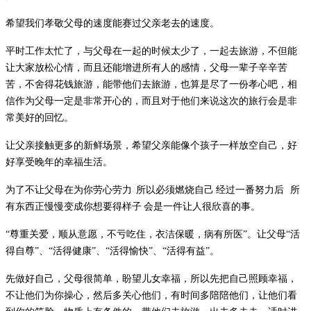
希望我们孝敬父母的速度能赛过父亲老去的速度。
平时工作太忙了，与父母在一起的时候太少了，一起去旅游，不但能
让大家放松心情，而且还能增进所有人的感情，父母一辈子辛辛苦
苦，不舍得花钱旅游，能带他们去旅游，也算是尽了一份孝心吧，相
信作为父母一定是非常开心的，而且对于他们来说这次的旅行会是非
常美好的回忆。
让父亲接触更多的新鲜场景，希望父亲能像个孩子一样放空自己，好
好享受晚年的幸福生活。
为了不让父母在为你劳心劳力
所以必须燃烧自己
经过一番努力后
所
有东西正慢慢变成你想要得样子
会是一件让人很欣喜的事
。
“
尊重关爱，顺从意愿，不亏吃住，衣洁保暖，病有所医
”
。让父母
“
活
得自尊
”
、
“
活得健康
”
、
“
活得愉快
”
、
“
活得有益
”
。
先做好自己
，
父母很简单
，
盼望儿女幸福
，
所以先把自己照顾幸福
，
不让他们为你操心
，
然后多关心他们
，
有时间多陪陪他们
，
让他们看