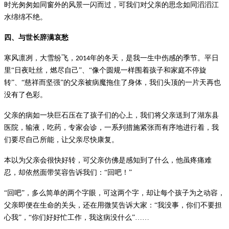
时光匆匆如同窗外的风景一闪而过，可我们对父亲的思念如同滔滔江
水绵绵不绝。
四、
与世长辞满哀愁
寒风凛冽，大雪纷飞，
年的冬天，是我一生中伤感的季节。平日
2014
里
“
日夜吐丝，燃尽自己
”
、
“
像个圆规一样围着孩子和家庭不停旋
转
”
、
“
慈祥而坚强
”
的父亲被病魔拖住了身体，我们头顶的一片天再也
没有了色彩。
父亲的病如一块巨石压在了孩子们的心上，我们将父亲送到了
湖东
县
医院，输液，吃药，专家会诊，一系列措施紧张而有序地进行着，我
们要尽自己所能，让父亲尽快康复。
本以为父亲会很快好转，可父亲仿佛是感知到了什么，他虽疼痛难
忍，却依然面带笑容告诉我们：
“
回吧！
”
“
回吧
”
，多么简单的两个字眼，可这两个字，却让每个孩子为之动容，
父亲即便在生命的关头，还在用微笑告诉大家：
“
我没事，你们不要担
心我
”
，
“
你们好好忙工作，我这病没什么
”……