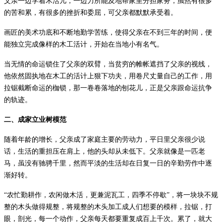
父亲一边学着木活儿，一边力所能及地帮家里分担家务，虽然有很多
的苦和累，有很多的挫折和委屈，可父亲都默默承受着。
画匠的美术功底和不断地勤学苦练，使得父亲在不到三年的时间，便
能独立完成像样的木工活计，开始在当地小有名气。
当无情的命运锁住了父亲的双臂，当贫穷的帷帐遮挡了父亲的视线，
他依然固执地在木工的活计上狠下功夫，用卷尺丈量自己的工作，用
拉锯截断命运的枷锁，那一卷卷落地的刨花儿，正是父亲跟命运抗争
的轨迹。
二、成家立业树模范
随着年龄的增长，父亲成了家庭主要的劳动力，平日里父亲很少说
话，生活的重担压在肩上，他的头却从未低下。父亲就像是一匹老
马，虽没有驰骋千里，然而平淡的生活却在日复一日的辛勤劳作中逐
渐好转。
“
农忙勤耕作，农闲做木活，更兼泥瓦工，四季不停歇
”
，将一块块不规
整的木头做得规整，将规整的木头加工成人们想要的模样，拉锯，打
眼，剖光，每一个动作，父亲每天都要重复成百上千次。累了，就大