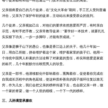
每个徒弟都有和他一样想通过一门技术而改变生活的渴望。
父亲很疼爱自己的几个徒弟，在
“
文化大革命
”
期间，手工艺人受到普遍
冲击，父亲为了保护年轻的徒弟，主动站出来接受群众的批判。
几个徒弟，父亲视如己出，对他们的要求依然慈爱而严厉，有时亲自
示范，有时手把手教，父亲常教导徒弟：
“
要学好一本技术，就要扎扎
实实狠下功夫，一步一步脚印，才能有所成就。
”
父亲像是狮子山下的愚公，也像是香江边上的夫子。他几十年如一
日，用自己所能，拼命维护着这个家，维护着家里的孩子们。他用一
个传统中国男人朴素的方法诠释了对家庭的责任，朴实和慈爱是家庭
的标尺，几十年默默付出映照男人的珍贵。
父亲是一部书，他潜移默化中影响着你，熏陶着你，促使着你完成在
自我成长历程中的角色延续，使这种质朴善良的因子循环往复以致无
穷，作为儿女，我们会把父亲的榜样传递下去，也会跟父亲一样，做
一个家的脊梁，做一个人世的楷模，一个下一代的榜样。
三
、儿孙满堂承膝欢