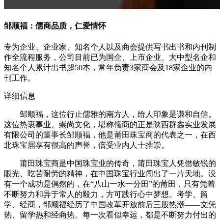
邹顺福：儒商品质，仁爱情怀
专为企业、企业家、知名个人以及商会提供写书出书和内刊制
作全流程服务，公司目前已为国企、上市企业、大中型名企和
知名个人累计出书超50本，常年负责3家商会及18家企业的内
刊工作。
详细信息
邹顺福，这位行止儒雅的南方人，给人印象是谦和自信。
这位热衷事业、崇尚文化，堪称儒商的正是陕西群鑫实业发展
有限公司的董事长邹顺福，他是莆田珠宝商的代表之一，在西
北珠宝届享有很高的声誉，倍受业内人士推崇。
莆田珠宝商是中国珠宝业的传奇，莆田珠宝人凭借敏锐的
眼光、吃苦耐劳的精神，在中国珠宝行业闯出了一片天地。没
有一个成功是偶然的，在“八山一水一分田”的莆田，只有凭着
不断努力和异于常人的毅力，方可践行心中梦想。考学、留
学、经商，邹顺福经历了中国改革开放前后三股热潮——文凭
热、留学热和经商热。每一次看似幸运，都是不断努力付出的