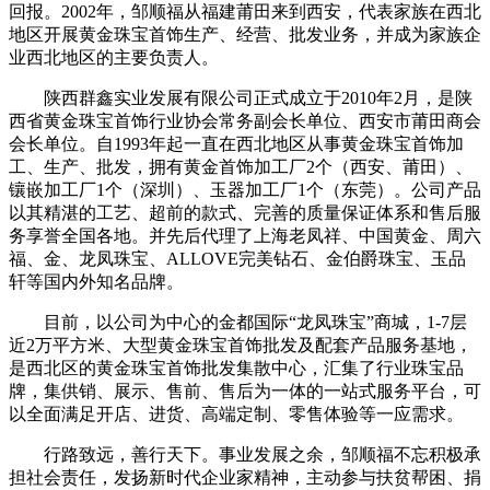
回报。2002年，邹顺福从福建莆田来到西安，代表家族在西北
地区开展黄金珠宝首饰生产、经营、批发业务，并成为家族企
业西北地区的主要负责人。
陕西群鑫实业发展有限公司正式成立于2010年2月，是陕
西省黄金珠宝首饰行业协会常务副会长单位、西安市莆田商会
会长单位。自1993年起一直在西北地区从事黄金珠宝首饰加
工、生产、批发，拥有黄金首饰加工厂2个（西安、莆田）、
镶嵌加工厂1个（深圳）、玉器加工厂1个（东莞）。公司产品
以其精湛的工艺、超前的款式、完善的质量保证体系和售后服
务享誉全国各地。并先后代理了上海老凤祥、中国黄金、周六
福、金、龙凤珠宝、ALLOVE完美钻石、金伯爵珠宝、玉品
轩等国内外知名品牌。
目前，以公司为中心的金都国际“龙凤珠宝”商城，1-7层
近2万平方米、大型黄金珠宝首饰批发及配套产品服务基地，
是西北区的黄金珠宝首饰批发集散中心，汇集了行业珠宝品
牌，集供销、展示、售前、售后为一体的一站式服务平台，可
以全面满足开店、进货、高端定制、零售体验等一应需求。
行路致远，善行天下。事业发展之余，邹顺福不忘积极承
担社会责任，发扬新时代企业家精神，主动参与扶贫帮困、捐