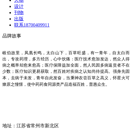
人物
设计
刊物
出版
联系18700409911
品牌故事
岐伯故里，凤凰长鸣，太白山下，百草旺盛，有一青年，自太白而
出，专攻药理，多方经历，心中饮痛：医疗技术愈加发达，然众人得
病之概率却愈来愈高；医疗保障益加全面，然人民因多病返贫者不在
少数；医疗知识更易获取，然百姓对疾病之认知尚待提高。
强身先固
本，去病于未发
，青年自此发奋，当秉神农尝百草之高义，怀星火可
燎原之憧憬，使中药药食同源类产品造福百姓，普惠众生。
地址：江苏省常州市新北区