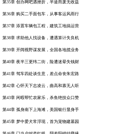
第
35
章 创办网吧遇挫折，半途而废无收益
第
36
章 购买二手面包车，从事客运风雨行
第
37
章 添置车辆包工程，建筑工地搞运营
第
38
章 求助他人找设备，遭遇算计失良机
第
39
章 开阔视野谋发展，全国各地揽业务
第
40
章 夜半三更纬二街，险遭迷晕失钱财
第
41
章 驾车四处谈生意，差点命丧朱宏路
第
42
章 心怀天下志凌云，曲高和寡无人听
第
43
章 闲暇帮忙农家乐，杀鱼绝技众口赞
第
44
章 孤身南下上海滩，美国银行显身手
第
45
章 梦中爱犬常浮现，首为宠物建墓园
第
46
章 门当户对牵红线，阴差阳错结孽缘