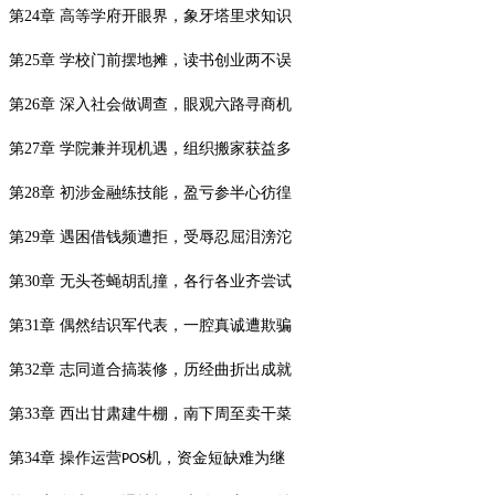
第
24
章 高等学府开眼界，象牙塔里求知识
第
25
章 学校门前摆地摊，读书创业两不误
第
26
章 深入社会做调查，眼观六路寻商机
第
27
章 学院兼并现机遇，组织搬家获益多
第
28
章 初涉金融练技能，盈亏参半心彷徨
第
29
章 遇困借钱频遭拒，受辱忍屈泪滂沱
第
30
章 无头苍蝇胡乱撞，各行各业齐尝试
第
31
章 偶然结识军代表，一腔真诚遭欺骗
第
32
章 志同道合搞装修，历经曲折出成就
第
33
章 西出甘肃建牛棚，南下周至卖干菜
第
34
章 操作运营
机，资金短缺难为继
POS