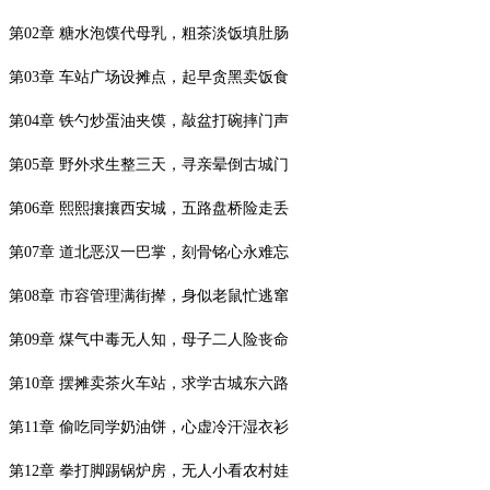
第
02
章 糖水泡馍代母乳，粗茶淡饭填肚肠
第
03
章 车站广场设摊点，起早贪黑卖饭食
第
04
章 铁勺炒蛋油夹馍，敲盆打碗摔门声
第
05
章 野外求生整三天，寻亲晕倒古城门
第
06
章 熙熙攘攘西安城，五路盘桥险走丢
第
07
章 道北恶汉一巴掌，刻骨铭心永难忘
第
08
章 市容管理满街撵，身似老鼠忙逃窜
第
09
章 煤气中毒无人知，母子二人险丧命
第
10
章 摆摊卖茶火车站，求学古城东六路
第
11
章 偷吃同学奶油饼，心虚冷汗湿衣衫
第
12
章 拳打脚踢锅炉房，无人小看农村娃