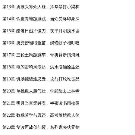
第
13
章 勇拔头筹众人疑，挥拳暴打小梁栋
第
14
章 铁皮青蛙蹦蹦跳，当众受辱印象深
第
15
章 酷暑日烈挥镰刀，夜半月明搅水塘
第
16
章 挑粪捞蛆喂鱼苗，蚂蟥蚊子相叮咬
第
17
章 三轮土狗蹦蹦车，骨折臂断渭河滩
第
18
章 电闪雷鸣风浪起，洪水汹涌险生还
第
19
章 饥肠辘辘难忍受，坟前打蛇吃贡品
第
20
章 单挑数人胆气壮，学武险去上林寺
第
21
章 明月当空无钟表，半夜读书闹校园
第
22
章 数载苦学与愿违，高考落榜惹人笑
第
23
章 复读再战创佳绩，名列家乡状元榜