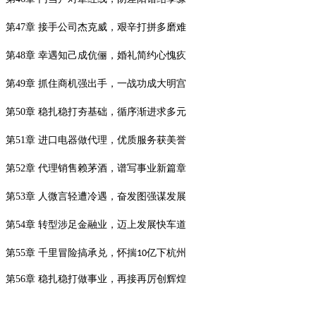
第
47
章 接手公司杰克威，艰辛打拼多磨难
第
48
章 幸遇知己成伉俪，婚礼简约心愧疚
第
49
章 抓住商机强出手，一战功成大明宫
第
50
章 稳扎稳打夯基础，循序渐进求多元
第
51
章 进口电器做代理，优质服务获美誉
第
52
章 代理销售赖茅酒，谱写事业新篇章
第
53
章 人微言轻遭冷遇，奋发图强谋发展
第
54
章 转型涉足金融业，迈上发展快车道
第
55
章 千里冒险搞承兑，怀揣
亿下杭州
10
第
56
章 稳扎稳打做事业，再接再厉创辉煌