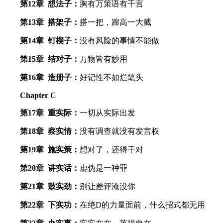
第12章 想法子：
胸有万策语有千言
第13章 搭架子：
搭一把，蹿高一大截
第14章 钉楔子：
没有风险的事情不能做
第15章 结对子：
万物皆有妙用
第16章 造册子：
好记性不如烂笔头
Chapter C
第17章 重实际：
一切从实际出发
第18章 察实情：
没有调查就没有发言权
第19章 施实策：
想对了，还得干对
第20章 讲实话：
虚伪是一种罪
第21章 鼓实劲：
别让差评淹没你
第22章 下实功：
在绝D的力量面前，什么招式都无用