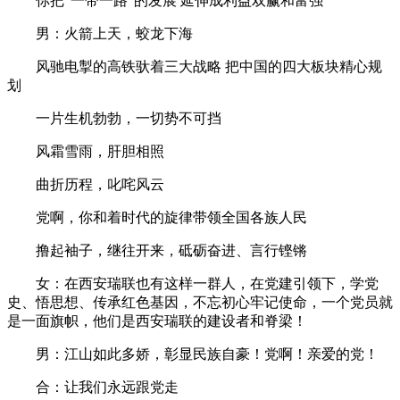
你把“一带一路”的发展 延伸成利益双赢和富强
男：火箭上天，蛟龙下海
风驰电掣的高铁驮着三大战略 把中国的四大板块精心规
划
一片生机勃勃，一切势不可挡
风霜雪雨，肝胆相照
曲折历程，叱咤风云
党啊，你和着时代的旋律带领全国各族人民
撸起袖子，继往开来，砥砺奋进、言行铿锵
女：在西安瑞联也有这样一群人，在党建引领下，学党
史、悟思想、传承红色基因，不忘初心牢记使命，一个党员就
是一面旗帜，他们是西安瑞联的建设者和脊梁！
男：江山如此多娇，彰显民族自豪！党啊！亲爱的党！
合：让我们永远跟党走