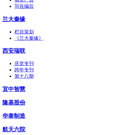
写在编后
兰大秦缘
栏目策划
《兰大秦缘》
西安瑞联
庆党专刊
跨年专刊
第十八期
宜中智慧
隆基股份
华泰制造
航天六院