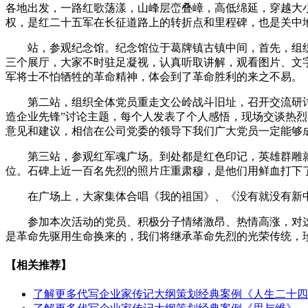
各地出发，一路红歌荡漾，山峰层峦叠嶂，高低绵延，穿越大
权，是红二十五军在长征道路上的转折点和里程碑，也是关中
站，参观纪念馆。纪念馆位于葛牌镇古镇中间，首先，组
三个展厅，大家不时驻足凝视，认真听取讲解，观看图片、文
军将士不怕牺牲的革命精神，体会到了革命胜利的来之不易。
第二站，组织全体党员重走文公岭战斗旧址，召开交流研
造企业先锋”讨论主题，每个人发表了个人感悟，现场交谈热
意见和建议，相信在公司党委的领导下我们广大党员一定能够
第三站，参观红军魂广场。到处都是红色印记，英雄群雕就
位。石碑上近一百名先烈的照片庄重肃穆，是他们用鲜血打下
在广场上，大家集体合唱《我的祖国》、《没有就没有新
参加本次活动的党员、积极分子情绪激昂、热情高涨，对
是革命先驱用生命换来的，我们将继承革命先烈的光荣传统，珍
【相关推荐】
了解更多
代写企业家传记大纲策划经典案例《人生二十四