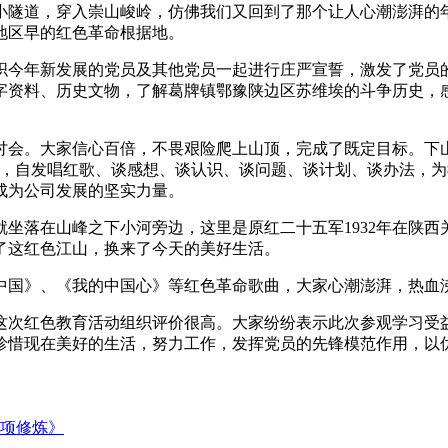
小隧道，穿入崇山峻岭，仿佛我们又回到了那个让人心潮澎湃的
地区早的红色革命根据地。
织今年新发展的党员及其他党员一起进行庄严宣誓，激发了党员
字资料、历史文物，了解葛牌镇鄂豫陕边区苏维埃的斗争历史，
讨会。大家信心百倍，不畏艰险爬上山顶，完成了既定目标。下
烈，自发唱红歌、谈感想、谈认识、谈问题、谈计划、谈办法，
成为公司发展的坚实力量。
坐落在山峰之下小河旁边，这里是原红二十五军1932年在陕
了这红色江山，换来了今天的美好生活。
中国》、《我的中国心》等红色革命歌曲，大家心潮澎湃，热血
这次红色教育活动组织评价很高。大家纷纷表示此次参观学习受
惜现在美好的生活，努力工作，发挥党员的先锋模范作用，以优
项修炼》