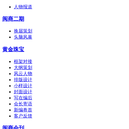
人物报道
闽商二期
换届策划
头脑风暴
黄金珠宝
框架对接
大纲策划
风云人物
排版设计
小样设计
封面设计
写在编后
会长寄语
新编卷首
客户反馈
闽商会刊