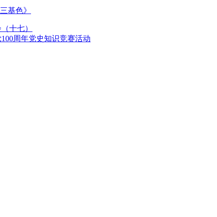
三基色》
会（十七）
100周年党史知识竞赛活动