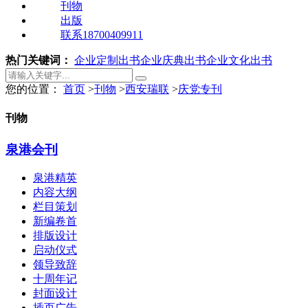
刊物
出版
联系18700409911
热门关键词：
企业定制出书
企业庆典出书
企业文化出书
您的位置：
首页
>
刊物
>
西安瑞联
>
庆党专刊
刊物
泉港会刊
泉港精英
内容大纲
栏目策划
新编卷首
排版设计
启动仪式
领导致辞
十周年记
封面设计
插页广告