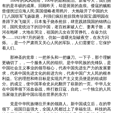
100年的风风雨雨，100年的励精图治。新看今天，我们拥
有的是丰硕的成果。回顾昨天，却是斑斑的血痕。倭寇的贼船
曾侵扰过沿海人民;英国侵略者用鸦片、大炮敲开了中国的大
门;八国联军飞扬跋扈，列强们疯狂抢掠我奇珍国宝;圆明园在
兽蹄下灰飞烟灭，日本鬼子烧杀抢掠，肆意践踏我国的锦绣山
河，国民党统治下的旧中国，老百姓家破人亡、妻离子散，黄
河在咆哮，大地在哭泣，祖国的儿女在苦苦挣扎，在奋力抗
争……1921年7月的诞生，仿如一道曙光划破夜空，在东方闪
烁。，是一个严肃而又关心人民的军队，人们需要它，它保护
着人们。
那神圣的党章：一把斧头和一把镰刀。一下子，那个理解
更确切了，，一个服务人民的组织。是中华民族的先锋队，是
中国社会主义事业的领导核心，代表中国先进生产力的发展要
求，代表中国先进文化的前进方向，代表中国广大人民的根本
利益。它的理想和终目标是实现共产主义党员便是的组成部
分。的成立，使中国革命史从此翻开了崭新的一页。中华儿女
在中国率领下浴血奋战，终打败日寇，自此，一个独立的人民
当家做主的新中国出现在世界的东方!
党是中华民族继往开来的领路人。新中国成立后，在的带
领下，祖国日益强大，全国人民都过上了幸福生活。科技的高