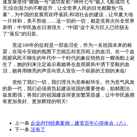
速发展使得“嫦娥一号”成功发射;“神州七号”载人飞船成功飞
天;综合国力的不断提升，让全世界人民的目光都聚焦“鸟
巢”，为中国的发展而欢呼雀跃;和谐社会的建设，让华夏大地
一片祥和，美不胜收……这一切的一切，都是党再次向全世界
表明：中华民族在日渐强大，“中国”这个东方巨人已经脱去
了“落后”的旧装。
党这100年的征程是一部血泪史，作为一名祖国未来的栋
梁，在现今安稳的氛围下怎能忘却党历程上的血泪。在一个血
雨腥风民不聊生的年代中一个时代的象征悄然在一艘画舫上诞
生了，她的到来注定谕示着她将在血雨腥风中洒下坚毅的血
泪，她将用嘹亮的声音向世人宣告一个崭新的王朝的来临!
党给了我们一切，我们理当为党奉献毕生。作为意气风发
的新一代，我们必须肩负起建设祖国的重要使命，励精图治，
奋发图强，将我们的祖国建设得更加繁荣昌盛，让中华民族拥
有更加美好、更加辉煌的明天!
上一条
企业内刊经典案例：建党百年心得体会（八）
下一条
没有了