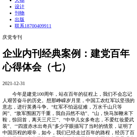
人物
设计
刊物
出版
联系18700409911
庆党专刊
企业内刊经典案例：建党百年
心得体会（七）
2021-12-31
今年是建党100周年，站在百年的征程上，我们不会忘记
人艰苦奋斗的历史。想那峥嵘岁月里，中国工农红军以坚强的
意志，进行英勇斗争。“红军不怕远征难，万水千山只等
闲”、“敌军围困万千重，我自岿然不动”、“山，快马加鞭未下
鞍，惊回首，离天三尺三”、“中华儿女多奇志，不爱红妆爱武
装”、‘“四渡赤水出奇兵”多少字眼描写了当时的情景，证明了
中国历程的艰辛，如今，我们已经走过百年的路程，经历了百