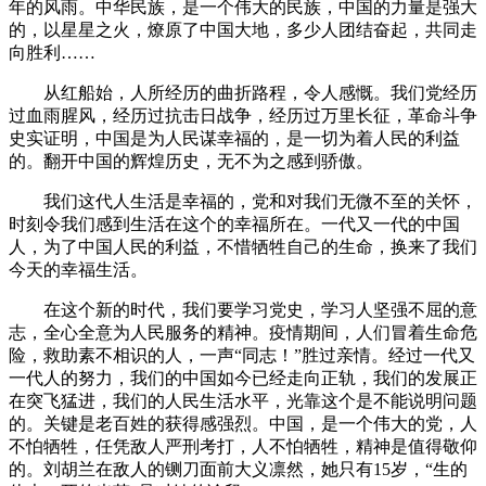
年的风雨。中华民族，是一个伟大的民族，中国的力量是强大
的，以星星之火，燎原了中国大地，多少人团结奋起，共同走
向胜利……
从红船始，人所经历的曲折路程，令人感慨。我们党经历
过血雨腥风，经历过抗击日战争，经历过万里长征，革命斗争
史实证明，中国是为人民谋幸福的，是一切为着人民的利益
的。翻开中国的辉煌历史，无不为之感到骄傲。
我们这代人生活是幸福的，党和对我们无微不至的关怀，
时刻令我们感到生活在这个的幸福所在。一代又一代的中国
人，为了中国人民的利益，不惜牺牲自己的生命，换来了我们
今天的幸福生活。
在这个新的时代，我们要学习党史，学习人坚强不屈的意
志，全心全意为人民服务的精神。疫情期间，人们冒着生命危
险，救助素不相识的人，一声“同志！”胜过亲情。经过一代又
一代人的努力，我们的中国如今已经走向正轨，我们的发展正
在突飞猛进，我们的人民生活水平，光靠这个是不能说明问题
的。关键是老百姓的获得感强烈。中国，是一个伟大的党，人
不怕牺牲，任凭敌人严刑考打，人不怕牺牲，精神是值得敬仰
的。刘胡兰在敌人的铡刀面前大义凛然，她只有15岁，“生的