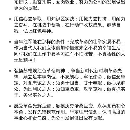
拓进取，勤奋扎实，爱岗敬业，努力为公司的发展做出
更大的贡献。
用信心去争取，用知识区实践；用毅力去打拼，用耐力
去奋斗。在挑战中创新，在行动中收获成果。超越自
我，弘扬红色精神。
当年红军能在那样的条件下完成革命的壮举实属不易，
作为当代人我们应该倍加珍惜这来之不易的幸福生活！
同时我们在工作中要学习红军不怕吃苦、不畏牺牲的大
无畏精神！
弘扬苏维埃红色革命精神 ，争当新时代新时期革命先
锋，须立足本职岗位、不忘初心，牢记使命，做信念坚
定、对党忠诚之人；须勇于担当、甘于奉献，做心系群
众、为国利民之人；须知重负重、攻坚克难，做真抓实
干、务求实效之人。
感受革命光辉足迹，触摸历史沧桑巨变。永葆党员初心
本色，发挥先锋模范作用。坚定理想信念，保持高度的
事业心和责任感，为公司发展做出应有贡献。