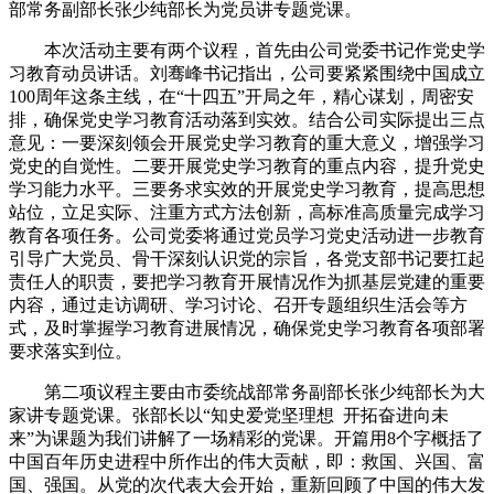
部常务副部长张少纯部长为党员讲专题党课。
本次活动主要有两个议程，首先由公司党委书记作党史学
习教育动员讲话。刘骞峰书记指出，公司要紧紧围绕中国成立
100周年这条主线，在“十四五”开局之年，精心谋划，周密安
排，确保党史学习教育活动落到实效。结合公司实际提出三点
意见：一要深刻领会开展党史学习教育的重大意义，增强学习
党史的自觉性。二要开展党史学习教育的重点内容，提升党史
学习能力水平。三要务求实效的开展党史学习教育，提高思想
站位，立足实际、注重方式方法创新，高标准高质量完成学习
教育各项任务。公司党委将通过党员学习党史活动进一步教育
引导广大党员、骨干深刻认识党的宗旨，各党支部书记要扛起
责任人的职责，要把学习教育开展情况作为抓基层党建的重要
内容，通过走访调研、学习讨论、召开专题组织生活会等方
式，及时掌握学习教育进展情况，确保党史学习教育各项部署
要求落实到位。
第二项议程主要由市委统战部常务副部长张少纯部长为大
家讲专题党课。张部长以“知史爱党坚理想 开拓奋进向未
来”为课题为我们讲解了一场精彩的党课。开篇用8个字概括了
中国百年历史进程中所作出的伟大贡献，即：救国、兴国、富
国、强国。从党的次代表大会开始，重新回顾了中国的伟大发