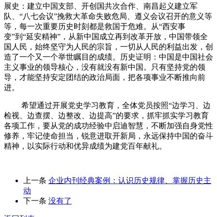
展史：建立中国支部、开创国共次合作、南昌起义建立军
队、“八七会议”挽救大革命失败危局、遵义会议召开的意义等
等，每一次重要历史时刻都是救国于危难。从“西安事
变”到“延安精神”，从新中国成立再到改革开放，中国带领全
国人民，始终坚守为人民的宗旨，一切从人民的利益出发，创
造了一个又一个举世瞩目的成绩。历史证明：中国是中国社会
主义事业的领导核心，没有就没有新中国。只有坚持党的领
导，才能坚持安定团结的政治局面，把各项事业不断推向前
进。
希望通过开展党史学习教育，全体党员按照“边学习、边
检视、边查摆、边整改、边提高”的要求，抓牢抓实学习教育
各项工作，要从党的成功经验中启迪智慧，不断加强自身党性
修养，牢记使命担当，锐意进取开新局，永远保持中国的奋斗
精神，以实际行动和优异成绩为建党百年献礼。
上一条
企业内刊经典案例：认识历史规律、掌握历史主
动
下一条
没有了