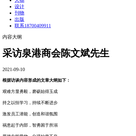
人物
设计
刊物
出版
联系18700409911
内容大纲
采访泉港商会陈文斌先生
2021-09-10
根据访谈内容形成的文章大纲如下：
艰难方显勇毅，磨砺始得玉成
持之以恒学习，持续不断进步
激发员工潜能，创造和谐氛围
祸患起于内部，智勇困于所溺