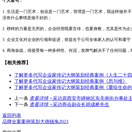
个人金句
：
1.
生活是一门艺术，创业是一门艺术，管理是一门艺术，我这样做并不
没有什么事情是做不好的；
2.
榜样的力量是无穷的，企业经营既要言传，也要身教，尤其是作为企
3.
企业文化对企业的引领和促进，前提在于公司全体家人的认可和遵守
4.
商海奋战，得接受每一种多样性。何况，发脾气解决不了任何问题，
【相关推荐】
了解更多
代写企业家传记大纲策划经典案例《人生二十四
了解更多
代写企业家传记大纲策划经典案例《思与维》
了解更多
代写企业家传记大纲策划经典案例《重绘生命的
上一条
查看详情 +
采访原西安市碑林区东关南街办事处
下一条
查看详情 +
采访商会副会长胡成桥先生
返回列表
品牌全案
案例
策划
大德
钱兔2023