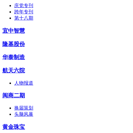
庆党专刊
跨年专刊
第十八期
宜中智慧
隆基股份
华泰制造
航天六院
人物报道
闽商二期
换届策划
头脑风暴
黄金珠宝