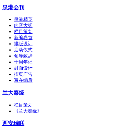
泉港会刊
泉港精英
内容大纲
栏目策划
新编卷首
排版设计
启动仪式
领导致辞
十周年记
封面设计
插页广告
写在编后
兰大秦缘
栏目策划
《兰大秦缘》
西安瑞联