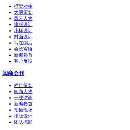
框架对接
大纲策划
风云人物
排版设计
小样设计
封面设计
写在编后
会长寄语
新编卷首
客户反馈
闽商会刊
栏目策划
闽商人物
一线访谈
新编卷首
拍摄现场
排版设计
团队掠影