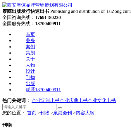
泰踪出版发行
快速出书
Publishing and distribution of TaiZong cult
全国咨询热线：
17691180230
全国服务热线：
18700409911
首页
业务
案例
策划
关于
人物
设计
刊物
出版
联系18700409911
热门关键词：
企业定制出书
企业庆典出书
企业文化出书
您的位置：
首页
>
刊物
>
泉港会刊
>
内容大纲
刊物