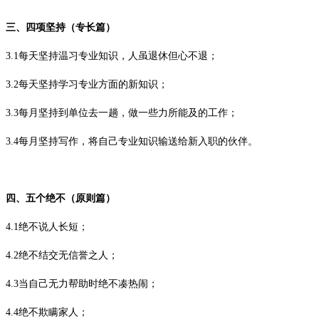
三、四项坚持（专长篇）
3.1
每天坚持温习专业知识，人虽退休但心不退；
3.2
每天坚持学习专业方面的新知识；
3.3
每月坚持到单位去一趟，做一些力所能及的工作；
3.4
每月坚持写作，将自己专业知识输送给新入职的伙伴。
四、五个绝不（原则篇）
4.1
绝不说人长短；
4.2
绝不结交无信誉之人；
4.3
当自己无力帮助时绝不凑热闹；
4.4
绝不欺瞒家人；