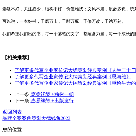
选题不好，关注必少，结构不好，价值难找；文风不肃，质必多负，统
可以说，一本好书，千磨万击，千雕万琢，千修万改，千镌万刻。
我们希望我们出的书，每一个落笔的文字，都蕴含力量，每一个成长的
【相关推荐】
了解更多
代写企业家传记大纲策划经典案例《人生二十四
了解更多
代写企业家传记大纲策划经典案例《思与维》
了解更多
代写企业家传记大纲策划经典案例《重绘生命的
上一条
查看详情 +
独树一帜
下一条
查看详情 +
出版发行
返回列表
品牌全案
案例
策划
大德
钱兔2023
您的位置