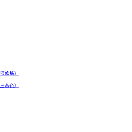
项修炼》
三基色》