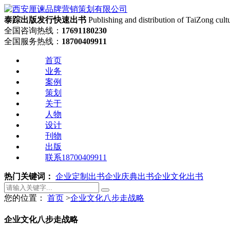
泰踪出版发行
快速出书
Publishing and distribution of TaiZong cult
全国咨询热线：
17691180230
全国服务热线：
18700409911
首页
业务
案例
策划
关于
人物
设计
刊物
出版
联系18700409911
热门关键词：
企业定制出书
企业庆典出书
企业文化出书
您的位置：
首页
>
企业文化八步走战略
企业文化八步走战略