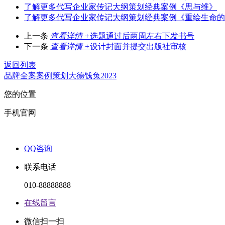
了解更多
代写企业家传记大纲策划经典案例《思与维》
了解更多
代写企业家传记大纲策划经典案例《重绘生命的
上一条
查看详情 +
选题通过后两周左右下发书号
下一条
查看详情 +
设计封面并提交出版社审核
返回列表
品牌全案
案例
策划
大德
钱兔2023
您的位置
手机官网
QQ咨询
联系电话
010-88888888
在线留言
微信扫一扫